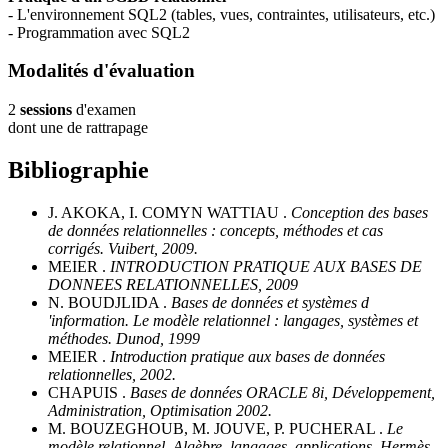
- L'environnement SQL2 (tables, vues, contraintes, utilisateurs, etc.)
- Programmation avec SQL2
Modalités d'évaluation
2
sessions
d'examen
dont une de rattrapage
Bibliographie
J. AKOKA, I. COMYN WATTIAU .
Conception des bases
de données relationnelles : concepts, méthodes et cas
corrigés. Vuibert, 2009.
MEIER .
INTRODUCTION PRATIQUE AUX BASES DE
DONNEES RELATIONNELLES, 2009
N. BOUDJLIDA .
Bases de données et systèmes d
'information. Le modèle relationnel : langages, systèmes et
méthodes. Dunod, 1999
MEIER .
Introduction pratique aux bases de données
relationnelles, 2002.
CHAPUIS .
Bases de données ORACLE 8i, Développement,
Administration, Optimisation 2002.
M. BOUZEGHOUB, M. JOUVE, P. PUCHERAL .
Le
modèle relationnel. Algèbre, langages, applications. Hermès,