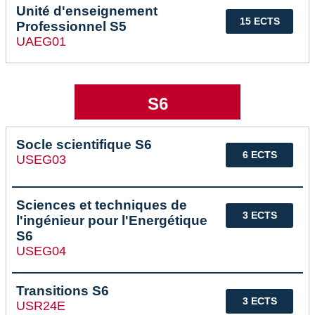
Unité d'enseignement
15 ECTS
Professionnel S5
UAEG01
S6
Socle scientifique S6
6 ECTS
USEG03
Sciences et techniques de
3 ECTS
l'ingénieur pour l'Energétique
S6
USEG04
Transitions S6
3 ECTS
USR24E