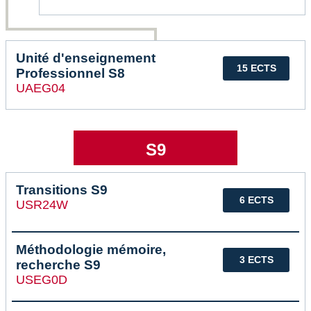
Unité d'enseignement
15 ECTS
Professionnel S8
UAEG04
S9
Transitions S9
6 ECTS
USR24W
Méthodologie mémoire,
3 ECTS
recherche S9
USEG0D