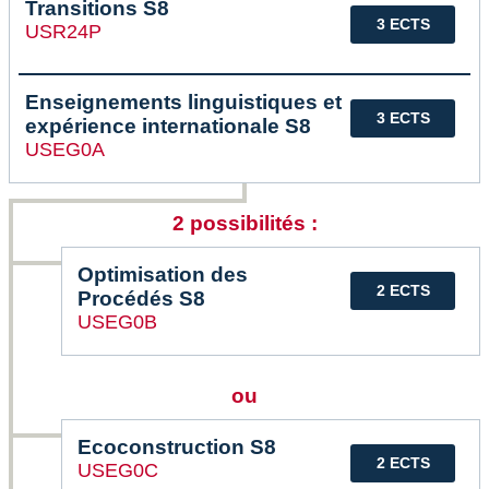
Transitions S8
3 ECTS
USR24P
Enseignements linguistiques et
3 ECTS
expérience internationale S8
USEG0A
2 possibilités :
Optimisation des
2 ECTS
Procédés S8
USEG0B
ou
Ecoconstruction S8
2 ECTS
USEG0C