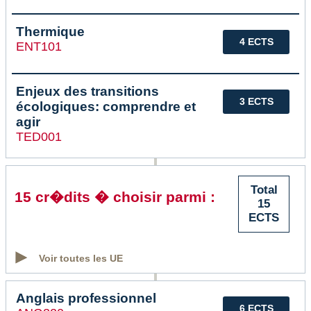
Thermique
4 ECTS
ENT101
Enjeux des transitions
3 ECTS
écologiques: comprendre et
agir
TED001
Total
15 cr�dits � choisir parmi :
15
ECTS
Voir toutes les UE
Anglais professionnel
6 ECTS