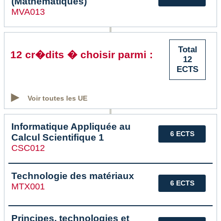
(Mathématiques)
MVA013
Total
12 cr�dits � choisir parmi :
12
ECTS
Voir toutes les UE
Informatique Appliquée au
6 ECTS
Calcul Scientifique 1
CSC012
Technologie des matériaux
6 ECTS
MTX001
Principes, technologies et