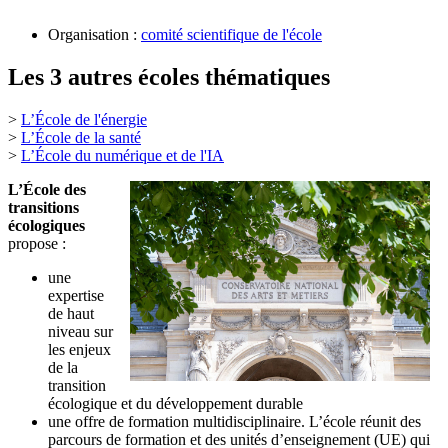
Organisation :
comité scientifique de l'école
Les 3 autres écoles thématiques
>
L’École de l'énergie
>
L’École de la santé
>
L’École du numérique et de l'IA
L’École des
transitions
écologiques
propose :
une
expertise
de haut
niveau sur
les enjeux
de la
transition
écologique et du développement durable
une offre de formation multidisciplinaire. L’école réunit des
parcours de formation et des unités d’enseignement (UE) qui