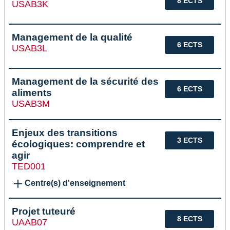
8 ECTS
USAB3K
Management de la qualité
6 ECTS
USAB3L
Management de la sécurité des
6 ECTS
aliments
USAB3M
Enjeux des transitions
3 ECTS
écologiques: comprendre et
agir
TED001
Centre(s) d'enseignement
Projet tuteuré
8 ECTS
UAAB07