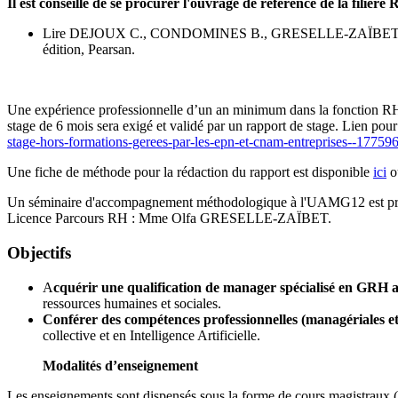
Il est conseillé de se procurer l'ouvrage de référence de la filiè
Lire DEJOUX C., CONDOMINES B., GRESELLE-ZAÏBET O., PE
édition, Pearsan.
Une expérience professionnelle d’un an minimum dans la fonction RH e
stage de 6 mois sera exigé et validé par un rapport de stage. Lien po
stage-hors-formations-gerees-par-les-epn-et-cnam-entreprises--177596
Une fiche de méthode pour la rédaction du rapport est disponible
ici
o
Un séminaire d'accompagnement méthodologique à l'UAMG12 est propos
Licence Parcours RH : Mme Olfa GRESELLE-ZAÏBET.
Objectifs
A
cquérir une qualification de manager spécialisé en GRH a
ressources humaines et sociales.
Conférer des compétences professionnelles (managériales e
collective et en Intelligence Artificielle.
Modalités d’enseignement
Les enseignements sont dispensés sous la forme de cours magistraux (e