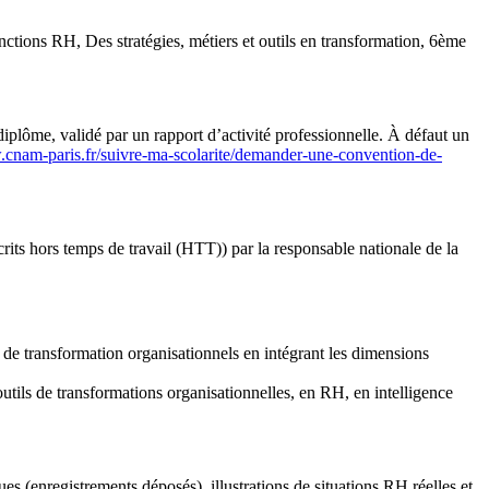
 Des stratégies, métiers et outils en transformation, 6ème
plôme, validé par un rapport d’activité professionnelle. À défaut un
.cnam-paris.fr/suivre-ma-scolarite/demander-une-convention-de-
 hors temps de travail (HTT)) par la responsable nationale de la
 de transformation organisationnels en intégrant les dimensions
utils de transformations organisationnelles, en RH, en intelligence
 (enregistrements déposés), illustrations de situations RH réelles et