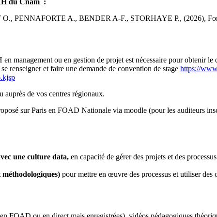
re RH du Cnam :
NNAFORTE A., BENDER A-F., STORHAYE P., (2026), Fonctions RH,
n management ou en gestion de projet est nécessaire pour obtenir le di
ur se renseigner et faire une demande de convention de stage
https://www
.kjsp
u auprès de vos centres régionaux.
é sur Paris en FOAD Nationale via moodle (pour les auditeurs inscrits
vec une culture data,
en capacité de gérer des projets et des processus
t méthodologiques)
pour mettre en œuvre des processus et utiliser des o
n FOAD ou en direct mais enregistrées), vidéos pédagogiques théoriques