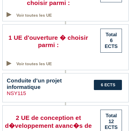
choisir parmi :
Voir toutes les UE
Total
1 UE d'ouverture � choisir
6
parmi :
ECTS
Voir toutes les UE
Conduite d'un projet
6 ECTS
informatique
NSY115
Total
2 UE de conception et
12
d�veloppement avanc�s de
ECTS