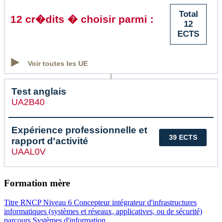
Total
12 cr�dits � choisir parmi :
12
ECTS
Voir toutes les UE
Test anglais
UA2B40
Expérience professionnelle et
39 ECTS
rapport d'activité
UAAL0V
Formation mère
Titre RNCP Niveau 6 Concepteur intégrateur d'infrastructures
informatiques (systèmes et réseaux, applicatives, ou de sécurité)
parcours Systèmes d'information