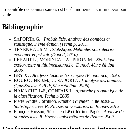
Le contrôle des connaissances est basé uniquement sur un devoir sur
table
Bibliographie
SAPORTA G. .
Probabilités, analyse des données et
statistique. 3 ème édition (Technip, 2011)
TENENHAUS M. .
Statistique. Méthodes pour décrire,
expliquer et prévoir (Dunod, 2010)
LEBART L., MORINEAU A., PIRON M. .
Statistique
exploratoire multidimensionnelle (Dunod, 4ème édition,
2006)
BRY X. .
Analyses factorielles simples (Economica, 1995)
BOUROCHE J.M., G. SAPORTA .
L'analyse des données
(Que-Sais-Je ? PUF, 9ème édition, 2006)
NAKACHE J.-P., CONFAIS J. .
Approche pragmatique de
la classification. Technip 2005
Pierre-André Cornillon, Arnaud Guyader, Julie Josse .... .
Statistiques avec R. Presses universitaires de Rennes 2012
François Husson, Sébastien Lê et Jérôme Pagès .
Analyse de
données avec R. Presses universitaires de Rennes 2009
Ces formations pourraient vous intéresser