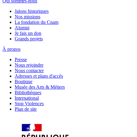
Qui sommes-nous
Jalons historiques
Nos missions
La fondation du Cnam
Alumni
Je fais un don
Grands projets
À propos
Presse
Nous rejoindre
Nous contacter
Adresses et plans d'accès
Boutique
Musée des Arts & Métiers
Bibliothèques
International
Stop Violences
Plan de site