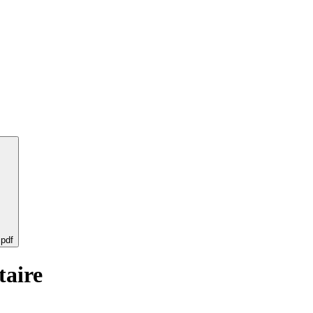
 pdf
taire