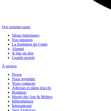
Qui sommes-nous
Jalons historiques
Nos missions
La fondation du Cnam
Alumni
Je fais un don
Grands projets
À propos
Presse
Nous rejoindre
Nous contacter
Adresses et plans d'accès
Boutique
Musée des Arts & Métiers
Bibliothèques
International
Stop Violences