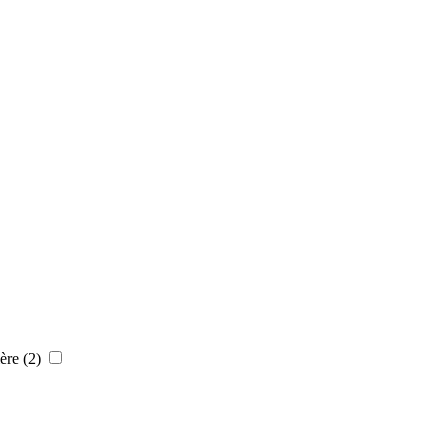
ière
(2)