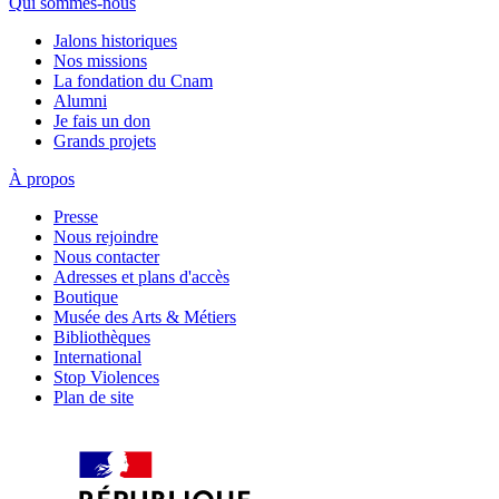
Qui sommes-nous
Jalons historiques
Nos missions
La fondation du Cnam
Alumni
Je fais un don
Grands projets
À propos
Presse
Nous rejoindre
Nous contacter
Adresses et plans d'accès
Boutique
Musée des Arts & Métiers
Bibliothèques
International
Stop Violences
Plan de site