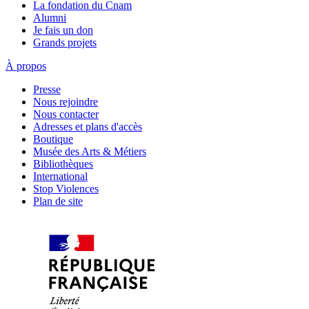
La fondation du Cnam
Alumni
Je fais un don
Grands projets
À propos
Presse
Nous rejoindre
Nous contacter
Adresses et plans d'accès
Boutique
Musée des Arts & Métiers
Bibliothèques
International
Stop Violences
Plan de site