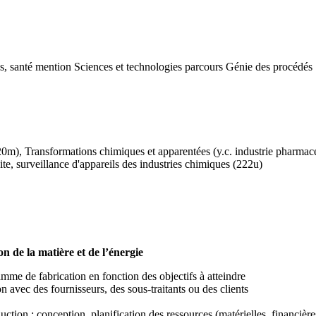
gies, santé mention Sciences et technologies parcours Génie des procédés
20m), Transformations chimiques et apparentées (y.c. industrie pharmac
e, surveillance d'appareils des industries chimiques (222u)
on de la matière et de l’énergie
amme de fabrication en fonction des objectifs à atteindre
on avec des fournisseurs, des sous-traitants ou des clients
duction : conception, planification des ressources (matérielles, financière