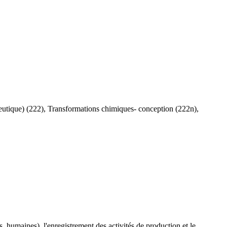
eutique) (222), Transformations chimiques- conception (222n),
s, humaines), l'enregistrement des activités de production et le