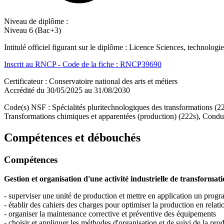
Niveau de diplôme :
Niveau 6 (Bac+3)
Intitulé officiel figurant sur le diplôme : Licence Sciences, technolo
Inscrit au RNCP - Code de la fiche : RNCP39690
Certificateur : Conservatoire national des arts et métiers
Accrédité du 30/05/2025 au 31/08/2030
Code(s) NSF : Spécialités pluritechnologiques des transformations (2
Transformations chimiques et apparentées (production) (222s), Conduit
Compétences et débouchés
Compétences
Gestion et organisation d'une activité industrielle de transformati
- superviser une unité de production et mettre en application un progr
- établir des cahiers des charges pour optimiser la production en relati
- organiser la maintenance corrective et préventive des équipements
- choisir et appliquer les méthodes d'organisation et de suivi de la pro