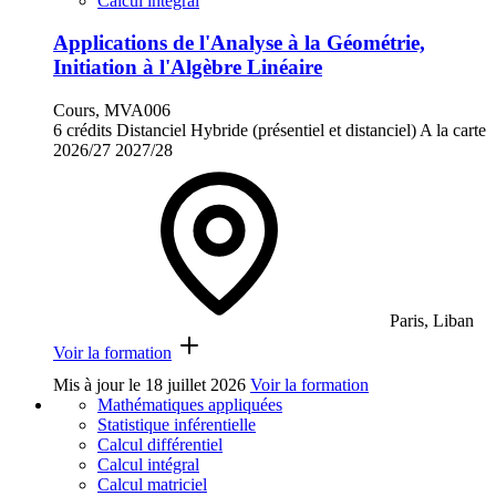
Calcul intégral
Applications de l'Analyse à la Géométrie,
Initiation à l'Algèbre Linéaire
Cours, MVA006
6 crédits
Distanciel
Hybride (présentiel et distanciel)
A la carte
2026/27
2027/28
Paris, Liban
Voir la formation
Mis à jour le
18 juillet 2026
Voir la formation
Mathématiques appliquées
Statistique inférentielle
Calcul différentiel
Calcul intégral
Calcul matriciel