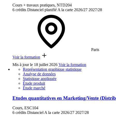
Cours + travaux pratiques, NTD204
6 crédits
Distanciel planifié
A la carte
2026/27
2027/28
Paris
Voir la formation
Mis à jour le
18 juillet 2026
Voir la formation
Représentation graphique statistique
Analyse de données
Statistique appliquée
Étude produit
Étude marché
Etudes quantitatives en Marketing/Vente (Distri
Cours, ESC104
6 crédits
Distanciel
A la carte
2026/27
2027/28