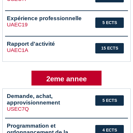
Expérience professionnelle
5 ECTS
UAEC19
Rapport d'activité
15 ECTS
UAEC1A
2eme annee
Demande, achat,
5 ECTS
approvisionnement
USEC7Q
Programmation et
4 ECTS
ordonnancement de la