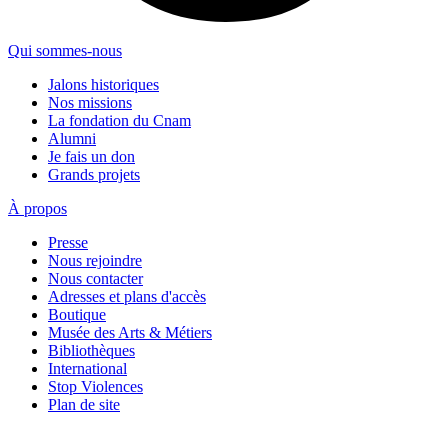
Qui sommes-nous
Jalons historiques
Nos missions
La fondation du Cnam
Alumni
Je fais un don
Grands projets
À propos
Presse
Nous rejoindre
Nous contacter
Adresses et plans d'accès
Boutique
Musée des Arts & Métiers
Bibliothèques
International
Stop Violences
Plan de site