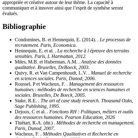
appropriée et créative autour de leur thème. La capacité à
communiquer et à innover ainsi que l’esprit de synthèse seront
évalués.
Bibliographie
Condomines, B. et Hennequin, E. (2014). .
Le processus de
recrutement. Paris, Economica.
Hennequin, E. et al. .
La recherche à l épreuve des terrains
sensibles. Paris, L Harmattan, 2012.
Miles, M.B. et Huberman, A.M. .
Analyse des données
qualitative. Bruxelles, DeBoeck, 2003.
Quivy, R. et Van Campenhoudt, L.V. .
Manuel de recherche
en sciences sociales. Paris, Dunod, 2006.
Roussel, P et Wacheux, F. .
Management des ressources
humaines : méthodes de recherche en sciences humaines et
sociales. Bruxelles, De Boeck, 2005.
Stake, R.E. .
The art of case study research. Thousand Oaks,
Sage Publishing, 1995.
Dejoux, C et al. .
Fonctions RH : Politiques, métiers et outils
des ressources humaines. Pearson Education, 2026
Thiétart, R-A. (dir.) .
Méthodes de recherche en management.
Paris, Dunod, 2007.
Wacheux, F. .
Méthodes Qualitatives et Recherche en