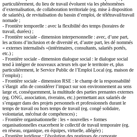
particulièrement, du lieu de travail évoluent via les phénomènes
d’externalisation, de collaboration territoriale (eg. mise à disposition
de salariés), de revitalisation du bassin d’emploi, de télétravail/travail
nomade ;
- Frontière temporelle : avec la flexibilité des temps (horaires de
travail, durées) ;
- Frontière sociale - dimension interpersonnelle : avec, d’une part,
les actions d’inclusion et de diversité et, d’autre part, les dé nommés
« externes internalisés »(intérimaires, consultants, salariés portés,
etc.) ;
- Frontière sociale - dimension dialogue social : le dialogue social
tend à intégrer de nouveaux acteurs tels que le territoire et, plus
particulièrement, le Service Public de l’Emploi Local (eg. maison de
l’emploi) ;
- Frontière sociale - dimension RSE : le champ de la responsabilité
s’élargit afin de considérer l’impact sur son environnement au sens
large et, conséquemment, la multitude des parties prenantes externes
(eg. ONG, association, riverains, etc.) permettant aux salariés de
s’engager dans des projets personnels et professionnels durant le
temps de travail ou hors temps de travail (eg. congé solidaire,
volontariat, mécénat de compétences) ;
- Frontière organisationnelle : les « nouvelles » formes
organisationnelles exacerbent le collectif de travail temporaire (eg.
en réseau, organique, en équipes, virtuelle, allégée) ;
- Frontière juridique : l’évolution des pratiques de corporate