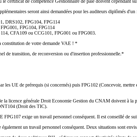
le certificat de compétence Gestionnaire de paie doivent cependant sui
pplémentaires seront ainsi demandées pour les auditeurs diplômés d'un 
1, DRS102, FPG104, FPG114
 FPG001, FPG104, FPG114
114, CFA109 ou CCG101, FPG001 ou FPG003.
 la constitution de votre demande VAE ! *
nel de transition, de reconversion ou d'insertion professionnelle.*
rs par les UE de prérequis (si concernés) puis FPG102 (Concevoir, m
e la licence générale Droit Economie Gestion du CNAM doivent à la pl
DNT104 (Droit des TIC).
FPG107 exige un travail personnel conséquent. Il est conseillé de sui
 également un travail personnel conséquent. Deux situations sont envis