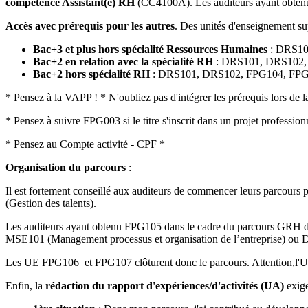
compétence Assistant(e) RH
(CC4100A). Les auditeurs ayant obtenu 
Accès avec prérequis pour les autres
. Des unités d'enseignement su
Bac+3 et plus hors spécialité Ressources Humaines
: DRS10
Bac+2 en relation avec la spécialité RH
: DRS101, DRS102,
Bac+2 hors spécialité RH
: DRS101, DRS102, FPG104, FPG
* Pensez à la VAPP ! * N'oubliez pas d'intégrer les prérequis lors de
* Pensez à suivre FPG003 si le titre s'inscrit dans un projet profession
* Pensez au Compte activité - CPF *
Organisation du parcours
:
Il est fortement conseillé aux auditeurs de commencer leurs parcou
(Gestion des talents).
Les auditeurs ayant obtenu FPG105 dans le cadre du parcours GRH d
MSE101 (Management processus et organisation de l’entreprise) ou 
Les UE FPG106 et FPG107 clôturent donc le parcours. Attention,l'UE 
Enfin, la
rédaction du rapport d'expériences/d'activités (UA)
exige