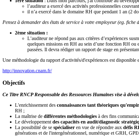
1ère situation
: Dans mon parcours, j'ai contribué au développe
l’auditeur a exercé des activités professionnelles couv
il n’a exercé dans le domaine RH que pendant 1 an (2 d
Pensez à demander des états de service à votre employeur (eg. fiche de 
2ème situation :
L’auditeur ne répond pas aux critères d’expériences sus
quelques missions en RH au sein d’une fonction RH ou en 
passées. Il devra rédiger un rapport de stage en présentan
Une méthodologie du rapport d'activités/d'expériences est disponible e
http://innovation.cnam.fr/
Objectifs
Ce Titre RNCP Responsable des Ressources Humaines vise à développer 
L'enrichissement des
connaissances tant théoriques qu'empi
RH ;
La maîtrise de
différentes méthodologies
à des fins communicat
Le développement
des capacités en audit/diagnostic stratégi
La possibilité de se
spécialiser
en vue de répondre aux
défis R
générations et de l'intergénérationnel, numérique et GRH, GPEC e