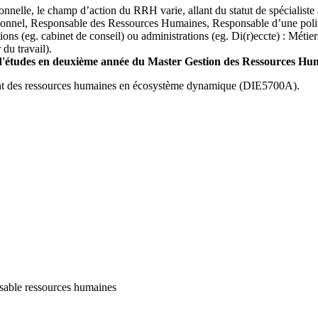
onnelle, le champ d’action du RRH varie, allant du statut de spécialiste à 
onnel, Responsable des Ressources Humaines, Responsable d’une politiq
isations (eg. cabinet de conseil) ou administrations (eg. Di(r)eccte) : M
du travail).
d'études en deuxième année du Master Gestion des Ressources H
t des ressources humaines en écosystème dynamique (DIE5700A).
nsable ressources humaines