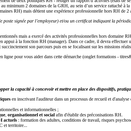
ment de deux politiques RH - rédiger un rapport d’activités (états de se
rant au minimum 2 domaines de la GRH, au sein d’un service rattaché à 
omaines RH) mais détient une expérience professionnelle hors RH de 2
poste signée par l’employeur) et/ou un certificat indiquant la périodicit
mentionnés mais a exercé des activités professionnelles hors domaine 
appui à la fonction RH (manager). Dans ce cadre, il devra effectuer un 
t succinctement son parcours puis en se focalisant sur les missions réali
n ligne pour vous aider dans cette démarche (onglet formations - titres&c
la capacité à concevoir et mettre en place des dispositifs, pratiques 
riques
en inscrivant l'auditeur dans un processus de recueil et d'analyse d
ionnelles et informationnelles ;
que
,
organisationnel et social
afin d'établir des préconisations RH.
H actuels
: formation des adultes, conditions de travail, risques psychoso
t territoire...