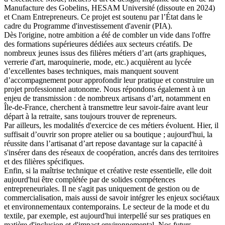
Manufacture des Gobelins, HESAM Université (dissoute en 2024)
et Cnam Entrepreneurs. Ce projet est soutenu par l’État dans le
cadre du Programme d'investissement d'avenir (PIA).
Dès l'origine, notre ambition a été de combler un vide dans l'offre
des formations supérieures dédiées aux secteurs créatifs. De
nombreux jeunes issus des filières métiers d’art (arts graphiques,
verrerie d'art, maroquinerie, mode, etc.) acquièrent au lycée
d’excellentes bases techniques, mais manquent souvent
d’accompagnement pour approfondir leur pratique et construire un
projet professionnel autonome. Nous répondons également à un
enjeu de transmission : de nombreux artisans d’art, notamment en
Île-de-France, cherchent à transmettre leur savoir-faire avant leur
départ à la retraite, sans toujours trouver de repreneurs.
Par ailleurs, les modalités d'exercice de ces métiers évoluent. Hier, il
suffisait d’ouvrir son propre atelier ou sa boutique ; aujourd'hui, la
réussite dans l’artisanat d’art repose davantage sur la capacité à
s'insérer dans des réseaux de coopération, ancrés dans des territoires
et des filières spécifiques.
Enfin, si la maîtrise technique et créative reste essentielle, elle doit
aujourd'hui être complétée par de solides compétences
entrepreneuriales. Il ne s'agit pas uniquement de gestion ou de
commercialisation, mais aussi de savoir intégrer les enjeux sociétaux
et environnementaux contemporains. Le secteur de la mode et du
textile, par exemple, est aujourd'hui interpellé sur ses pratiques en
matière d'inclusion et d'impact environnemental. Nos futurs