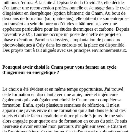
millions d’euros. À la suite à l'épisode de la Covid-19, elle décide
d’entamer une reconversion professionnelle et s'engage dans le cycle
d'ingénieur en énergétique (option bâtiment) du Cnam. Au bout de
deux ans de formation (sur quatre ans), elle obtient de son entreprise
un transfert au sein du bureau d’études « bâtiment », avec une
appétence particulière pour les études thermiques et carbone. Depuis
novembre 2025, Laurine occupe un poste de cheffe de projet en
phase exécution. Parmi ses dossiers, l'implantation de panneaux
photovoltaïques à Orly dans les endroits où la place est disponible.
Des projets tout à fait alignés avec ses principes environnementaux.
Pourquoi avoir choisi le Cnam pour vous former au cycle
d’ingénieur en énergétique ?
Le choix a été évident et en même temps opportuniste. J'ai trouvé
cette formation en discutant avec une amie, mère et ingénieure
également qui avait également choisi le Cnam pour compléter sa
formation. Enfin, après plusieurs semaines de réflexion, il m'est
apparu que j'avais envie d'une formation qui allait dans le fond des
sujets et qui de facto devait donc durer plus de 5 jours. Je me suis
alors engagée pour quatre ans de formation en cours du soir. Je suis
heureuse d'avoir entamé mon parcours d'ingénieur avec le Cnam et
de l'avoir mené jusqu'à son terme. C'est d'une part un aboutissement