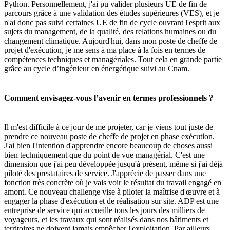
Python. Personnellement, j'ai pu valider plusieurs UE de fin de
parcours grâce à une validation des études supérieures (VES), et je
n'ai donc pas suivi certaines UE de fin de cycle ouvrant l'esprit aux
sujets du management, de la qualité, des relations humaines ou du
changement climatique. Aujourd'hui, dans mon poste de cheffe de
projet d'exécution, je me sens à ma place à la fois en termes de
compétences techniques et managériales. Tout cela en grande partie
grâce au cycle d’ingénieur en énergétique suivi au Cnam.
Comment envisagez-vous l’avenir en termes professionnels ?
Il m'est difficile à ce jour de me projeter, car je viens tout juste de
prendre ce nouveau poste de cheffe de projet en phase exécution.
J'ai bien l'intention d'apprendre encore beaucoup de choses aussi
bien techniquement que du point de vue managérial. C'est une
dimension que j'ai peu développée jusqu'à présent, même si j'ai déjà
piloté des prestataires de service. J'apprécie de passer dans une
fonction très concrète où je vais voir le résultat du travail engagé en
amont. Ce nouveau challenge vise à piloter la maîtrise d'œuvre et à
engager la phase d'exécution et de réalisation sur site. ADP est une
entreprise de service qui accueille tous les jours des milliers de
voyageurs, et les travaux qui sont réalisés dans nos bâtiments et
territoires ne doivent jamais empêcher l'exploitation. Par ailleurs,