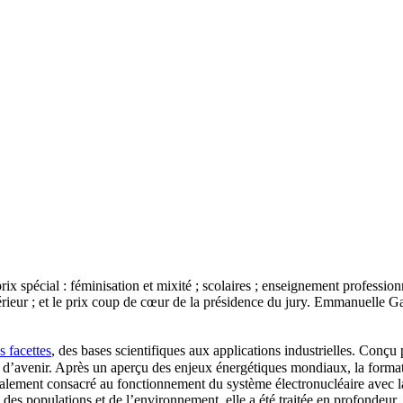
ix spécial : féminisation et mixité ; scolaires ; enseignement professio
périeur ; et le prix coup de cœur de la présidence du jury. Emmanuelle G
s facettes
, des bases scientifiques aux applications industrielles. Conç
ives d’avenir. Après un aperçu des enjeux énergétiques mondiaux, la forma
 également consacré au fonctionnement du système électronucléaire avec la 
n des populations et de l’environnement, elle a été traitée en profondeur.