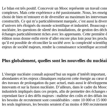
Le bilan est très positif. Concevoir un Mooc représente un travail consi
complexes. Mais cette expérience a été passionnante. Nous, les enseig
choisi de bien m’entourer et de diversifier au maximum les intervenant
constructifs. Ce qui m’a particulièrement marquée, c’est aussi la dive
d’univers très éloignés du monde scientifique et industriel. Beaucoup o
nucléaire, les questions de sûreté des installations, de gestion des dé
échanges particulièrement riches avec les apprenants. Cette première éd
édition nous donne enfin envie d’aller encore plus loin pour les proch
qu’il est possible de réconcilier la société avec la complexité scienti
enjeux de société majeurs, rendre la connaissance scientifique accessibl
Plus globalement, quelles sont les nouvelles du nucléa
L’énergie nucléaire connaît aujourd’hui un regain d’intérêt important, 
abondantes et les enjeux climatiques replacent cette énergie au cœur de
des travaux de prolongation du parc actuel, mais aussi le développem
innovants et sur la fusion nucléaire. D’ailleurs, dans le cadre du Moo
industriels impliqués dans ces projets, afin de permettre des échanges o
cependant face à des défis majeurs : maîtrise des coûts et des délais ind
les besoins de recrutement sont considérables : entre 10 000 et 15 000 
les seuls ingénieurs, les besoins seraient d’au moins 4 000 recruteme