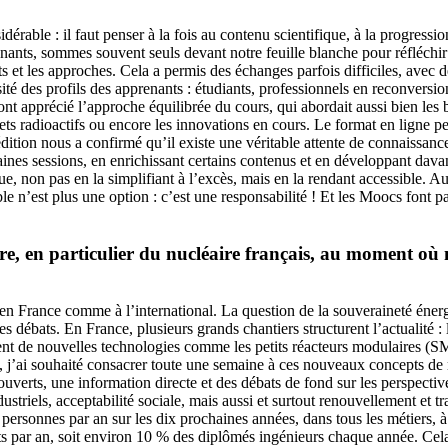
dérable : il faut penser à la fois au contenu scientifique, à la progress
nants, sommes souvent seuls devant notre feuille blanche pour réfléchir
s et les approches. Cela a permis des échanges parfois difficiles, avec d
rsité des profils des apprenants : étudiants, professionnels en reconver
nt apprécié l’approche équilibrée du cours, qui abordait aussi bien les b
chets radioactifs ou encore les innovations en cours. Le format en ligne 
ition nous a confirmé qu’il existe une véritable attente de connaissance
aines sessions, en enrichissant certains contenus et en développant dava
fique, non pas en la simplifiant à l’excès, mais en la rendant accessible
e n’est plus une option : c’est une responsabilité ! Et les Moocs font par
ire, en particulier du nucléaire français, au moment où
en France comme à l’international. La question de la souveraineté énergé
s débats. En France, plusieurs grands chantiers structurent l’actualité 
ent de nouvelles technologies comme les petits réacteurs modulaires (SM
c, j’ai souhaité consacrer toute une semaine à ces nouveaux concepts de
uverts, une information directe et des débats de fond sur les perspectives 
ustriels, acceptabilité sociale, mais aussi et surtout renouvellement et tr
personnes par an sur les dix prochaines années, dans tous les métiers, à 
nts par an, soit environ 10 % des diplômés ingénieurs chaque année. Cel