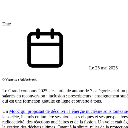
Date
Le 26 mai 2026
© Vignette : AdobeStock.
Le Grand concours 2025 s’est articulé autour de 7 catégories et d’un pr
salariés en reconversion ; inclusion ; prescripteurs ; enseignement su
qui est une formation gratuite en ligne et ouverte à tous.
Un
Mooc qui proposait de découvrir l’énergie nucléaire sous toutes se
la société, il a mis en lumière ses atouts, ses risques et ses perspect
radioactivité, des réactions nucléaires et de la fission. Un volet était
la gestion des déchets ultimes. Quant à la sûreté, pilier de la protectio