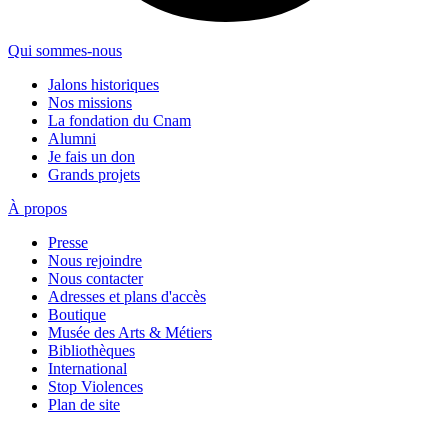
Qui sommes-nous
Jalons historiques
Nos missions
La fondation du Cnam
Alumni
Je fais un don
Grands projets
À propos
Presse
Nous rejoindre
Nous contacter
Adresses et plans d'accès
Boutique
Musée des Arts & Métiers
Bibliothèques
International
Stop Violences
Plan de site