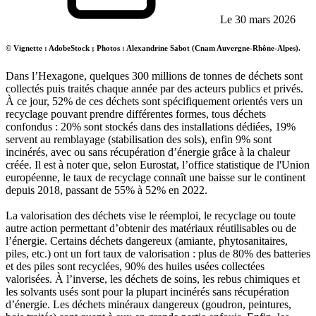
Le 30 mars 2026
© Vignette : AdobeStock ; Photos : Alexandrine Sabot (Cnam Auvergne-Rhône-Alpes).
Dans l’Hexagone, quelques 300 millions de tonnes de déchets sont
collectés puis traités chaque année par des acteurs publics et privés.
À ce jour, 52% de ces déchets sont spécifiquement orientés vers un
recyclage pouvant prendre différentes formes, tous déchets
confondus : 20% sont stockés dans des installations dédiées, 19%
servent au remblayage (stabilisation des sols), enfin 9% sont
incinérés, avec ou sans récupération d’énergie grâce à la chaleur
créée. Il est à noter que, selon Eurostat, l’office statistique de l'Union
européenne, le taux de recyclage connaît une baisse sur le continent
depuis 2018, passant de 55% à 52% en 2022.
La valorisation des déchets vise le réemploi, le recyclage ou toute
autre action permettant d’obtenir des matériaux réutilisables ou de
l’énergie. Certains déchets dangereux (amiante, phytosanitaires,
piles, etc.) ont un fort taux de valorisation : plus de 80% des batteries
et des piles sont recyclées, 90% des huiles usées collectées
valorisées. À l’inverse, les déchets de soins, les rebus chimiques et
les solvants usés sont pour la plupart incinérés sans récupération
d’énergie. Les déchets minéraux dangereux (goudron, peintures,