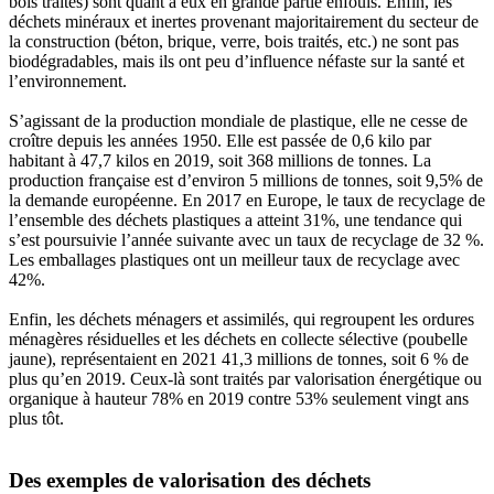
bois traités) sont quant à eux en grande partie enfouis. Enfin, les
déchets minéraux et inertes provenant majoritairement du secteur de
la construction (béton, brique, verre, bois traités, etc.) ne sont pas
biodégradables, mais ils ont peu d’influence néfaste sur la santé et
l’environnement.
S’agissant de la production mondiale de plastique, elle ne cesse de
croître depuis les années 1950. Elle est passée de 0,6 kilo par
habitant à 47,7 kilos en 2019, soit 368 millions de tonnes. La
production française est d’environ 5 millions de tonnes, soit 9,5% de
la demande européenne. En 2017 en Europe, le taux de recyclage de
l’ensemble des déchets plastiques a atteint 31%, une tendance qui
s’est poursuivie l’année suivante avec un taux de recyclage de 32 %.
Les emballages plastiques ont un meilleur taux de recyclage avec
42%.
Enfin, les déchets ménagers et assimilés, qui regroupent les ordures
ménagères résiduelles et les déchets en collecte sélective (poubelle
jaune), représentaient en 2021 41,3 millions de tonnes, soit 6 % de
plus qu’en 2019. Ceux-là sont traités par valorisation énergétique ou
organique à hauteur 78% en 2019 contre 53% seulement vingt ans
plus tôt.
Des exemples de valorisation des déchets