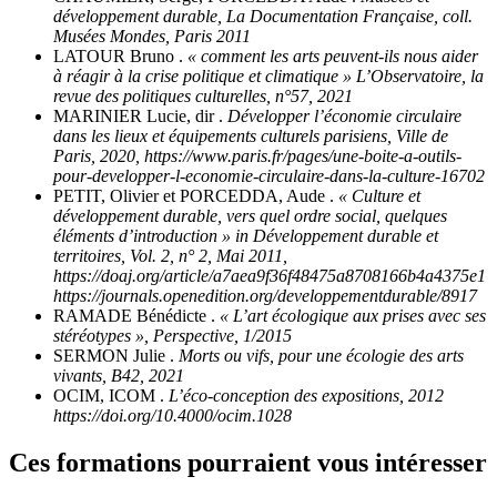
développement durable, La Documentation Française, coll.
Musées Mondes, Paris 2011
LATOUR Bruno .
« comment les arts peuvent-ils nous aider
à réagir à la crise politique et climatique » L’Observatoire, la
revue des politiques culturelles, n°57, 2021
MARINIER Lucie, dir .
Développer l’économie circulaire
dans les lieux et équipements culturels parisiens, Ville de
Paris, 2020, https://www.paris.fr/pages/une-boite-a-outils-
pour-developper-l-economie-circulaire-dans-la-culture-16702
PETIT, Olivier et PORCEDDA, Aude .
« Culture et
développement durable, vers quel ordre social, quelques
éléments d’introduction » in Développement durable et
territoires, Vol. 2, n° 2, Mai 2011,
https://doaj.org/article/a7aea9f36f48475a8708166b4a4375e1
https://journals.openedition.org/developpementdurable/8917
RAMADE Bénédicte .
« L’art écologique aux prises avec ses
stéréotypes », Perspective, 1/2015
SERMON Julie .
Morts ou vifs, pour une écologie des arts
vivants, B42, 2021
OCIM, ICOM .
L’éco-conception des expositions, 2012
https://doi.org/10.4000/ocim.1028
Ces formations pourraient vous intéresser