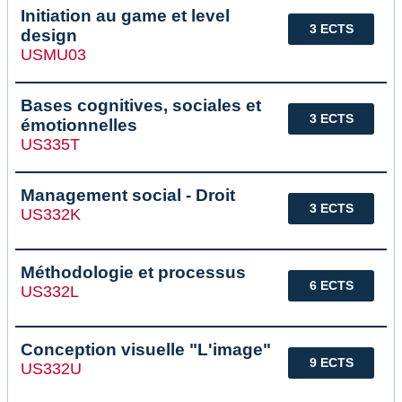
Initiation au game et level
3 ECTS
design
USMU03
Bases cognitives, sociales et
3 ECTS
émotionnelles
US335T
Management social - Droit
3 ECTS
US332K
Méthodologie et processus
6 ECTS
US332L
Conception visuelle "L'image"
9 ECTS
US332U