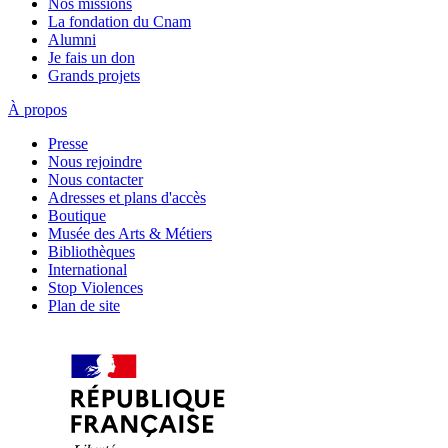
Nos missions
La fondation du Cnam
Alumni
Je fais un don
Grands projets
À propos
Presse
Nous rejoindre
Nous contacter
Adresses et plans d'accès
Boutique
Musée des Arts & Métiers
Bibliothèques
International
Stop Violences
Plan de site