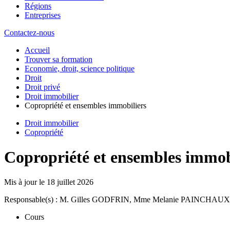
Régions
Entreprises
Contactez-nous
Accueil
Trouver sa formation
Economie, droit, science politique
Droit
Droit privé
Droit immobilier
Copropriété et ensembles immobiliers
Droit immobilier
Copropriété
Copropriété et ensembles immob
Mis à jour le
18 juillet 2026
Responsable(s) : M. Gilles GODFRIN, Mme Melanie PAINCHAUX
Cours