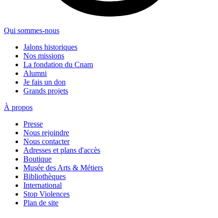
Qui sommes-nous
Jalons historiques
Nos missions
La fondation du Cnam
Alumni
Je fais un don
Grands projets
À propos
Presse
Nous rejoindre
Nous contacter
Adresses et plans d'accès
Boutique
Musée des Arts & Métiers
Bibliothèques
International
Stop Violences
Plan de site