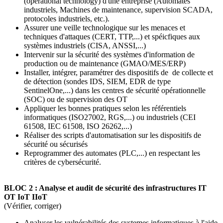
(operational technology) d'une entreprise (Automates
industriels, Machines de maintenance, supervision SCADA,
protocoles industriels, etc.).
Assurer une veille technologique sur les menaces et
techniques d'attaques (CERT, TTP,...) et spéicfiques aux
systèmes industriels (CISA, ANSSI,...)
Intervenir sur la sécurité des systèmes d'information de
production ou de maintenance (GMAO/MES/ERP)
Installer, intégrer, paramétrer des dispositifs de de collecte et
de détection (sondes IDS, SIEM, EDR de type
SentinelOne,...) dans les centres de sécurité opérationnelle
(SOC) ou de supervision des OT
Appliquer les bonnes pratiques selon les référentiels
informatiques (ISO27002, RGS,...) ou industriels (CEI
61508, IEC 61508, ISO 26262,...)
Réaliser des scripts d'automatisation sur les dispositifs de
sécurité ou sécurisés
Reprogrammer des automates (PLC,...) en respectant les
critères de cybersécurité.
BLOC 2 : Analyse et audit de sécurité des infrastructures IT
OT IoT IIoT
(Vérifier, corriger)
Analyser les vulnérabilités des systemes informatiques à l'aide