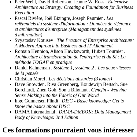
Peter Weill, David Robertson, Jeanne W. Ross .
Enterprise
Architecture As Strategy: Creating a Foundation for Business
Execution
Pascal Rivière, Joël Bizingre, Joseph Paumier .
Les
référentiels du système d'information : Données de référence
et architectures d'entreprise (Management des systèmes
d'information)
Svyatoslav Kotusev .
The Practice of Enterprise Architecture:
A Modern Approach to Business and IT Alignment
Romain Hennion, Alison Hawksworth, Hubert Tournier .
Architecture et transformation de l'entreprise et du SI : La
méthode TOGAF en pratique
Daniel Kahneman .
Système 1, système 2 : Les deux vitesses
de la pensée
Christian Morel .
Les décisions absurdes (3 tomes)
Dave Snowden, Riva Greenberg, Boudewijn Bertsch, Sue
Borchardt, Zhen Goh, Sonja Blignaut .
Cynefin - Weaving
Sense-Making into the Fabric of Our World
Inge Gunnersen Flindt .
DISC - Basic knowledge: Get to
know the basics about DISC
DAMA International .
DAMA-DMBOK: Data Management
Body of Knowledge: 2nd Edition
Ces formations pourraient vous intéresser