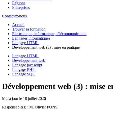
Régions
Entreprises
Contactez-nous
Accueil
Trouver sa formation
Electronique, informatique, télécommunication
Langages informatiques
Langage HTML
Développement web (3) : mise en pratique
Langage HTML
Développement web
Langage javascript
Langage PHP
Langage SQL
Développement web (3) : mise e
Mis à jour le
18 juillet 2026
Responsable(s) : M. Olivier PONS