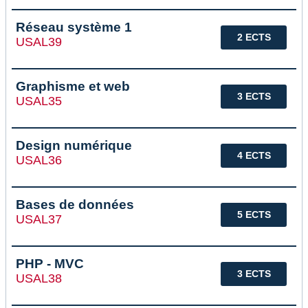
Réseau système 1
2 ECTS
USAL39
Graphisme et web
3 ECTS
USAL35
Design numérique
4 ECTS
USAL36
Bases de données
5 ECTS
USAL37
PHP - MVC
3 ECTS
USAL38