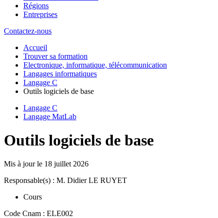
Régions
Entreprises
Contactez-nous
Accueil
Trouver sa formation
Electronique, informatique, télécommunication
Langages informatiques
Langage C
Outils logiciels de base
Langage C
Langage MatLab
Outils logiciels de base
Mis à jour le
18 juillet 2026
Responsable(s) : M. Didier LE RUYET
Cours
Code Cnam : ELE002