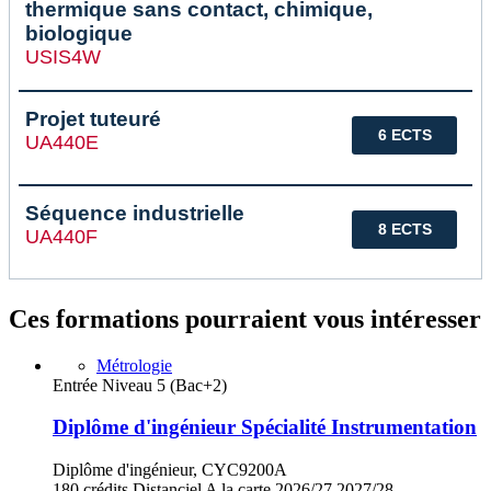
thermique sans contact, chimique,
biologique
USIS4W
Projet tuteuré
6 ECTS
UA440E
Séquence industrielle
8 ECTS
UA440F
Ces formations pourraient vous intéresser
Métrologie
Entrée Niveau 5 (Bac+2)
Diplôme d'ingénieur Spécialité Instrumentation
Diplôme d'ingénieur, CYC9200A
180 crédits
Distanciel
A la carte
2026/27
2027/28