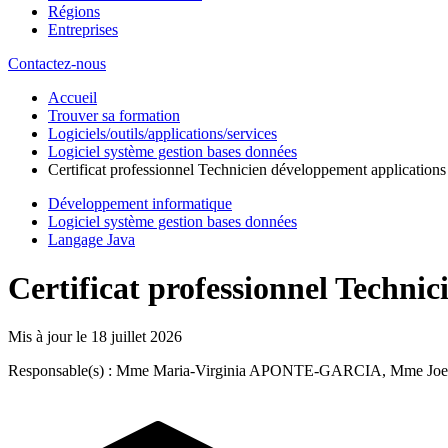
Régions
Entreprises
Contactez-nous
Accueil
Trouver sa formation
Logiciels/outils/applications/services
Logiciel système gestion bases données
Certificat professionnel Technicien développement applications
Développement informatique
Logiciel système gestion bases données
Langage Java
Certificat professionnel Techni
Mis à jour le
18 juillet 2026
Responsable(s) : Mme Maria-Virginia APONTE-GARCIA, Mme 