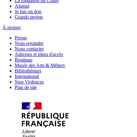
La fondation du Cnam
Alumni
Je fais un don
Grands projets
À propos
Presse
Nous rejoindre
Nous contacter
Adresses et plans d'accès
Boutique
Musée des Arts & Métiers
Bibliothèques
International
Stop Violences
Plan de site