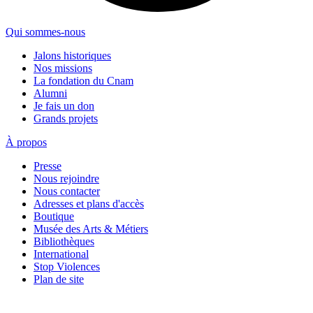
Qui sommes-nous
Jalons historiques
Nos missions
La fondation du Cnam
Alumni
Je fais un don
Grands projets
À propos
Presse
Nous rejoindre
Nous contacter
Adresses et plans d'accès
Boutique
Musée des Arts & Métiers
Bibliothèques
International
Stop Violences
Plan de site