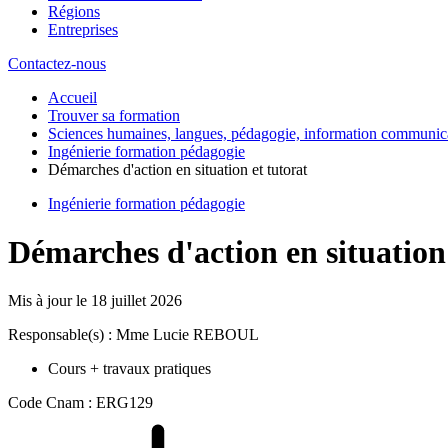
Régions
Entreprises
Contactez-nous
Accueil
Trouver sa formation
Sciences humaines, langues, pédagogie, information communic
Ingénierie formation pédagogie
Démarches d'action en situation et tutorat
Ingénierie formation pédagogie
Démarches d'action en situation 
Mis à jour le
18 juillet 2026
Responsable(s) : Mme Lucie REBOUL
Cours + travaux pratiques
Code Cnam : ERG129