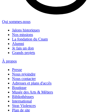
Qui sommes-nous
Jalons historiques
Nos missions
La fondation du Cnam
Alumni
Je fais un don
Grands projets
À propos
Presse
Nous rejoindre
Nous contacter
Adresses et plans d'accès
Boutique
Musée des Arts & Métiers
Bibliothèques
International
Stop Violences
Plan de site