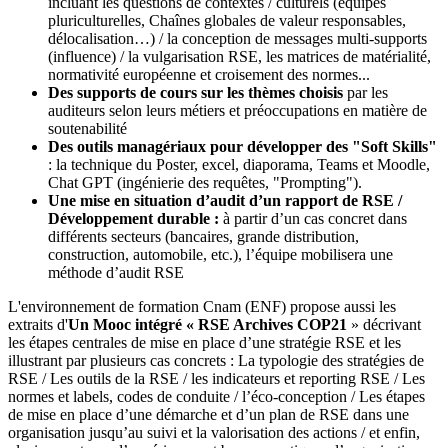
incluant les questions de contextes / culturels (équipes
pluriculturelles, Chaînes globales de valeur responsables,
délocalisation…) / la conception de messages multi-supports
(influence) / la vulgarisation RSE, les matrices de matérialité,
normativité européenne et croisement des normes...
Des supports de cours sur les thèmes choisis
par les
auditeurs selon leurs métiers et préoccupations en matière de
soutenabilité
Des outils managériaux pour développer des "Soft Skills"
: la technique du Poster, excel, diaporama, Teams et Moodle,
Chat GPT (ingénierie des requêtes, "Prompting").
Une mise en situation d’audit d’un rapport de RSE /
Développement durable :
à partir d’un cas concret dans
différents secteurs (bancaires, grande distribution,
construction, automobile, etc.), l’équipe mobilisera une
méthode d’audit RSE
L'environnement de formation Cnam (ENF) propose aussi les
extraits d'
Un Mooc intégré « RSE Archives COP21
» décrivant
les étapes centrales de mise en place d’une stratégie RSE et les
illustrant par plusieurs cas concrets : La typologie des stratégies de
RSE / Les outils de la RSE / les indicateurs et reporting RSE / Les
normes et labels, codes de conduite / l’éco-conception / Les étapes
de mise en place d’une démarche et d’un plan de RSE dans une
organisation jusqu’au suivi et la valorisation des actions / et enfin,