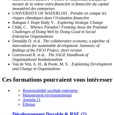
mesure de la valeur extra-financière et financière du capital
immatériel des entreprises
UNIVERSITY OF WATERLOO .
Prendre en compte les
risques climatiques dans l’évaluation financière
Balogun J. Hope Haily V. .
Exploring Strategic Change
Child, C. .
Whence Paradox? Framing Away the Potential
Challenges of Doing Well by Doing Good in Social
Enterprise Organizations
Demailly D. et al .
The collaborative economy, a pipeline of
innovations for sustainable development. Summary of
findings of the PICO Project, short version
Greenwood R. et al. .
The SAGE Handbook of
Organizational Institutionalism
Van de Ven, A. H., & Poole, M. S. .
Explaining Development
and Change in Organizations
Ces formations pourraient vous intéresser
Responsabilité sociétale entreprise
Management environnemental
Agenda 21
Éthique
Développement Durable & RSE (2)