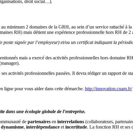
ganisations, droit social…).
rant au minimum 2 domaines de la GRH, au sein d’un service rattaché à 
omaines RH) mais détient une expérience professionnelle hors RH de 2
poste signée par l’employeur) et/ou un certificat indiquant la périodicit
mentionnés mais a exercé des activités professionnelles hors domaine
 (manager).
 ses activités professionnelles passées. Il devra rédiger un rapport de s
en ligne pour vous aider dans cette démarche.
http://innovation.cnam.fr/
e dans une écologie globale de l’entreprise.
 communauté de
partenaires
en
interrelations
(collaborateurs, partenair
t
dynamisme
,
interdépendance
et
incertitude
. La fonction RH et ses 