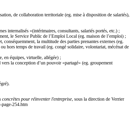
sation, de collaboration territoriale (eg. mise à disposition de salariés),
es internalisés »(intérimaires, consultants, salariés portés, etc.) ;
èrement, le Service Public de l’Emploi Local (eg. maison de l’emploi) ;
et, conséquemment, la multitude des parties prenantes externes (eg.
 ou hors temps de travail (eg. congé solidaire, volontariat, mécénat de
, en équipes, virtuelle, allégée) ;
end vers la conception d’un pouvoir «partagé» (eg. groupement
gré).
 concrètes pour réinventer l'entreprise
, sous la direction de Verrier
80-page-254.htm