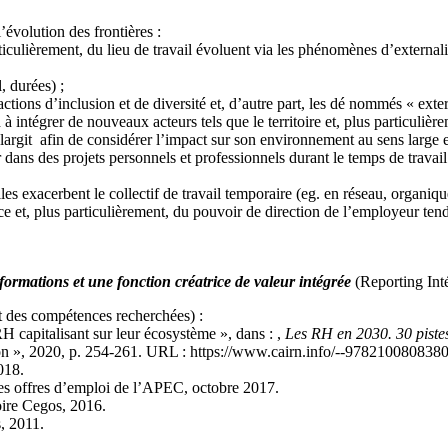
l’évolution des frontières :
particulièrement, du lieu de travail évoluent via les phénomènes d’externali
, durées) ;
ctions d’inclusion et de diversité et, d’autre part, les dé nommés « extern
d à intégrer de nouveaux acteurs tels que le territoire et, plus particuli
élargit afin de considérer l’impact sur son environnement au sens large 
 dans des projets personnels et professionnels durant le temps de travail
es exacerbent le collectif de travail temporaire (eg. en réseau, organique
nce et, plus particulièrement, du pouvoir de direction de l’employeur t
formations et une fonction créatrice de valeur intégrée
(Reporting Inté
nt des compétences recherchées) :
H capitalisant sur leur écosystème », dans : ,
Les RH en 2030. 30 pistes
tion », 2020, p. 254-261. URL : https://www.cairn.info/--97821008083
018.
s offres d’emploi de l’APEC, octobre 2017.
ire Cegos, 2016.
, 2011.