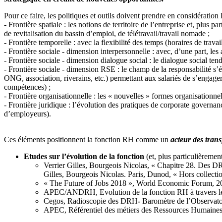
Pour ce faire, les politiques et outils doivent prendre en considération 
- Frontière spatiale : les notions de territoire de l’entreprise et, plus 
de revitalisation du bassin d’emploi, de télétravail/travail nomade ;
- Frontière temporelle : avec la flexibilité des temps (horaires de travail
- Frontière sociale - dimension interpersonnelle : avec, d’une part, les a
- Frontière sociale - dimension dialogue social : le dialogue social ten
- Frontière sociale - dimension RSE : le champ de la responsabilité s’
ONG, association, riverains, etc.) permettant aux salariés de s’engager
compétences) ;
- Frontière organisationnelle : les « nouvelles » formes organisationnell
- Frontière juridique : l’évolution des pratiques de corporate governa
d’employeurs).
Ces éléments positionnent la fonction RH comme un
acteur des trans
Etudes sur l’évolution de la fonction
(et, plus particulièreme
Verrier Gilles, Bourgeois Nicolas, « Chapitre 28. Des DR
Gilles, Bourgeois Nicolas. Paris, Dunod, « Hors collec
« The Future of Jobs 2018 », World Economic Forum, 2
APEC/ANDRH, Evolution de la fonction RH à travers le
Cegos, Radioscopie des DRH
-
Baromètre de l’Observato
APEC, Référentiel des métiers des Ressources Humaines