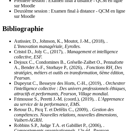
Première session : Examen final à distance - QCM en ligne
sur Moodle
Deuxième session : Examen final à distance - QCM en ligne
sur Moodle
Bibliographie
Autissier, D., Johnson, K., Moutot, J.-M., (2018), .
L’Innovation managériale, Eyrolles.
Cristol D., Joly C., (2017), .
Management et intelligence
collective, ESF.
Dejoux C., Condomines B., Gréselle-Zaïbet O., Pennaforte
A., Bender A-F., Storhaye P., (2026), .
Fonctions RH, Des
stratégies, métiers et outils en transformation, 6ème édition,
Pearsan.
Dupeyrat C., Besseyre des Horts, C-H., (2019), .
Orchestrer
l'intelligence collective : Des univers professionnels éthiques,
attractifs et performants, Pearson, Village mondial.
Frimousse S., Peretti J.-M. (coord.), (2019), .
L’Apprenance
au service de la performance, EMS.
Retour D., Picq T. et Defélix C., (2009), .
Gestion des
compétences. Nouvelles relations, nouvelles dimensions,
Vuibert-AGRH.
Robbins S.P., Judge T.A. et Gabilliet P., (2006), .
Comportements organisationnels, 12e éd., Pearson.