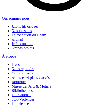
Qui sommes-nous
Jalons historiques
Nos missions
La fondation du Cnam
Alumni
Je fais un don
Grands projets
À propos
Presse
Nous rejoindre
Nous contacter
Adresses et plans d'accès
Boutique
Musée des Arts & Métiers
Bibliothèques
International
Stop Violences
Plan de site