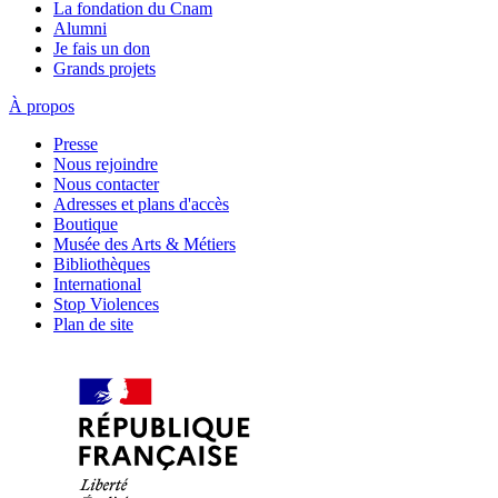
La fondation du Cnam
Alumni
Je fais un don
Grands projets
À propos
Presse
Nous rejoindre
Nous contacter
Adresses et plans d'accès
Boutique
Musée des Arts & Métiers
Bibliothèques
International
Stop Violences
Plan de site