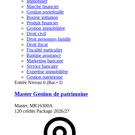
Immobilier
Marché financier
Gestion portefeuille
Bourse initiation
Produit financier
Gestion immobilière
Droit civil
Droit personnes famille
Droit fiscal
Fiscalité particulier
Banque assurance
Marketing bancaire
Service bancaire
Expertise immobilière
Gestion patrimoine
Entrée Niveau 6 (Bac+3)
Master Gestion de patrimoine
Master, MR16300A
120 crédits
Package
2026/27