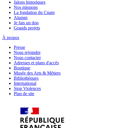
Jalons historiques
Nos missions
La fondation du Cnam
Alumni
Je fais un don
Grands projets
À propos
Presse
Nous rejoindre
Nous contacter
Adresses et plans d'accès
Boutique
Musée des Arts & Métiers
Bibliothèques
International
Stop Violences
Plan de site