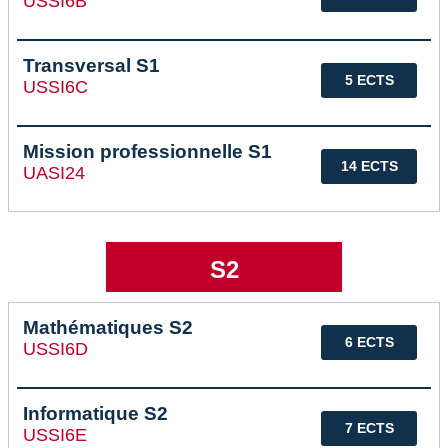
USSI6B
Transversal S1
5 ECTS
USSI6C
Mission professionnelle S1
14 ECTS
UASI24
S2
Mathématiques S2
6 ECTS
USSI6D
Informatique S2
7 ECTS
USSI6E