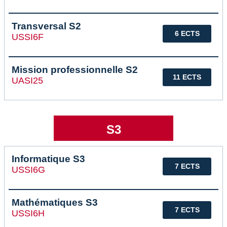
Transversal S2
6 ECTS
USSI6F
Mission professionnelle S2
11 ECTS
UASI25
S3
Informatique S3
7 ECTS
USSI6G
Mathématiques S3
7 ECTS
USSI6H